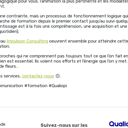
agogique pour vous, l’animation la plus pertinente et les modalit
nt.
 une contrainte, mais un processus de fonctionnement logique qu
rche de formation depuis le premier contact jusqu’au suivi quelqu
entissage est à la fois une compréhension, une acquisition et une
uotidien).
eau
Impulsion Consulting
oeuvrent ensemble pour atteindre cette
tion.
 proches qui ne comprennent pas toujours tout ce que l’on fait e
en est essentiel. Ils voient nos efforts et l’énergie que l’on y met
de fleurs…
os services,
contactez-nous
😊.
unication #formation #Qualiopi
nde
Suivez-nous sur les