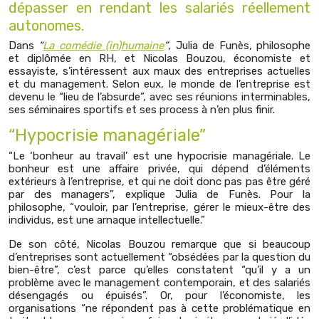
dépasser en rendant les salariés réellement
autonomes.
Dans
“
La comédie (in)humaine
”
, Julia de Funès, philosophe
et diplômée en RH, et Nicolas Bouzou, économiste et
essayiste, s’intéressent aux maux des entreprises actuelles
et du management. Selon eux, le monde de l’entreprise est
devenu le “lieu de l’absurde”, avec ses réunions interminables,
ses séminaires sportifs et ses process à n’en plus finir.
“Hypocrisie managériale”
“Le ‘bonheur au travail’ est une hypocrisie managériale. Le
bonheur est une affaire privée, qui dépend d’éléments
extérieurs à l’entreprise, et qui ne doit donc pas pas être géré
par des managers”, explique Julia de Funès. Pour la
philosophe, “vouloir, par l’entreprise, gérer le mieux-être des
individus, est une arnaque intellectuelle.”
De son côté, Nicolas Bouzou remarque que si beaucoup
d’entreprises sont actuellement “obsédées par la question du
bien-être”, c’est parce qu’elles constatent “qu’il y a un
problème avec le management contemporain, et des salariés
désengagés ou épuisés”. Or, pour l’économiste, les
organisations “ne répondent pas à cette problématique en