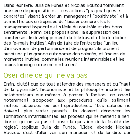
Dans leur livre, Julia de Funès et Nicolas Bouzou formulent
une série de propositions – des actions “pragmatiques et
concrètes” visant à créer un management “positiviste”, et à
permettre aux entreprises de “laisser derrière elles le
management hypocrite et stérile du contrôle et des bons
sentiments”. Parmi ces propositions : la suppression des
pointeuses, le développement du télétravail, et l’interdiction
des “e-mails inutiles”. Afin de faire de l’entreprise “un lieu
d’innovation, de performance et de progrès”, ils prônent
aussi une plus grande autonomie des salariés, et “moins de
moments inutiles, comme les réunions interminables et les
brainstorming qui ne mènent à rien”.
Oser dire ce qui ne va pas
Enfin, plutôt que de tout attendre des managers et du “haut
de la pyramide”, l’économiste et la philosophe incitent les
collaborateurs eux-mêmes à passer à l’action, en osant
notamment s’opposer aux procédures qu’ils estiment
inutiles, absurdes ou contreproductives. “Les salariés ne
doivent plus rester passifs. Ils doivent dénoncer les
formations infantilisantes, les process qui ne mènent à rien,
dire ce qui ne va pas et poser la question de la finalité des
règles”, explique Julia de Funès. “L’idée, abonde Nicolas
Bouzou, c’est d’aller voir son manager, et de lui dire, par