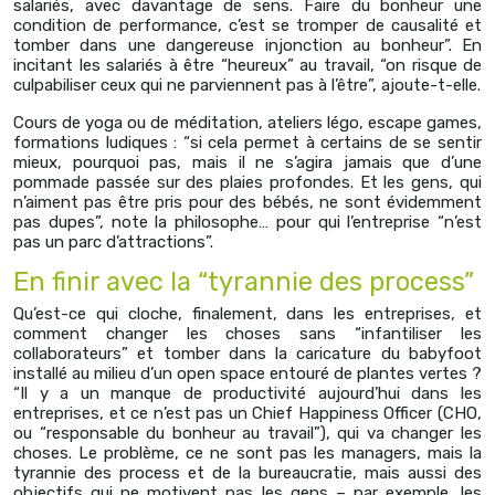
salariés, avec davantage de sens. Faire du bonheur une
condition de performance, c’est se tromper de causalité et
tomber dans une dangereuse injonction au bonheur”. En
incitant les salariés à être “heureux” au travail, “on risque de
culpabiliser ceux qui ne parviennent pas à l’être”, ajoute-t-elle.
Cours de yoga ou de méditation, ateliers légo, escape games,
formations ludiques : “si cela permet à certains de se sentir
mieux, pourquoi pas, mais il ne s’agira jamais que d’une
pommade passée sur des plaies profondes. Et les gens, qui
n’aiment pas être pris pour des bébés, ne sont évidemment
pas dupes”, note la philosophe… pour qui l’entreprise “n’est
pas un parc d’attractions”.
En finir avec la “tyrannie des process”
Qu’est-ce qui cloche, finalement, dans les entreprises, et
comment changer les choses sans “infantiliser les
collaborateurs” et tomber dans la caricature du babyfoot
installé au milieu d’un open space entouré de plantes vertes ?
“Il y a un manque de productivité aujourd’hui dans les
entreprises, et ce n’est pas un Chief Happiness Officer (CHO,
ou “responsable du bonheur au travail”), qui va changer les
choses. Le problème, ce ne sont pas les managers, mais la
tyrannie des process et de la bureaucratie, mais aussi des
objectifs qui ne motivent pas les gens – par exemple, les