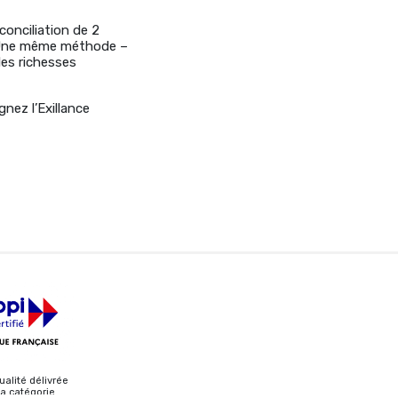
éconciliation de 2
. Une même méthode –
les richesses
gnez l’Exillance
ualité délivrée
la catégorie