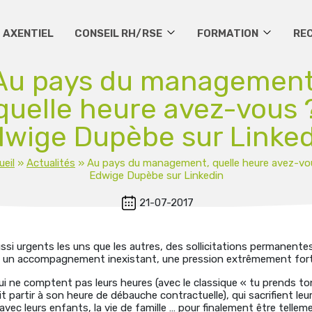
 AXENTIEL
CONSEIL RH/RSE
FORMATION
RE
Au pays du management
quelle heure avez-vous 
wige Dupèbe sur Linke
ueil
»
Actualités
»
Au pays du management, quelle heure avez-vo
Edwige Dupèbe sur Linkedin
21-07-2017
si urgents les uns que les autres, des sollicitations permanentes
, un accompagnement inexistant, une pression extrêmement forte
ui ne comptent pas leurs heures (avec le classique « tu prends to
it partir à son heure de débauche contractuelle), qui sacrifient le
s avec leurs enfants, la vie de famille … pour finalement être telle