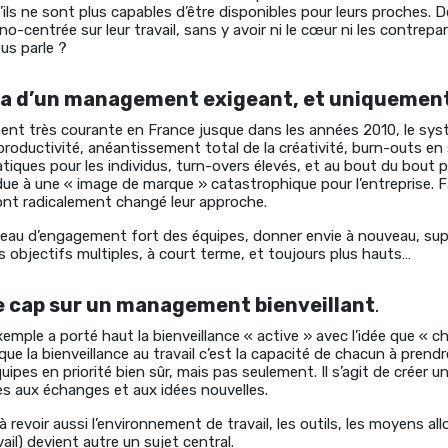
’ils ne sont plus capables d’être disponibles pour leurs proches. 
no-centrée sur leur travail, sans y avoir ni le cœur ni les contrepar
us parle ?
ma d’un management exigeant, et uniquement
nt très courante en France jusque dans les années 2010, le sy
a productivité, anéantissement total de la créativité, burn-outs en
ques pour les individus, turn-overs élevés, et au bout du bout 
ue à une « image de marque » catastrophique pour l’entreprise. F
 ont radicalement changé leur approche.
veau d’engagement fort des équipes, donner envie à nouveau, sup
es objectifs multiples, à court terme, et toujours plus hauts…
le cap sur un management bienveillant
.
emple a porté haut la bienveillance « active » avec l’idée que « cha
que la bienveillance au travail c’est la capacité de chacun à prendr
ipes en priorité bien sûr, mais pas seulement. Il s’agit de créer u
ces aux échanges et aux idées nouvelles.
evoir aussi l’environnement de travail, les outils, les moyens al
vail) devient autre un sujet central.