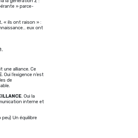
là la génération Z :
spérante » parce-
« ils ont raison » :
connaissance… eux ont
.
 une alliance. Ce
E
. Oui l’exigence n’est
les de
able.
VEILLANCE
. Oui la
mmunication interne et
p peu) Un équilibre