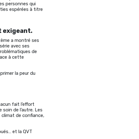
Des personnes qui
ties espérées à titre
 exigeant.
stème a montré ses
 série avec ses
problématiques de
ace à cette
primer la peur du
cun fait l’effort
e soin de l’autre. Les
n climat de confiance,
loués… et la QVT