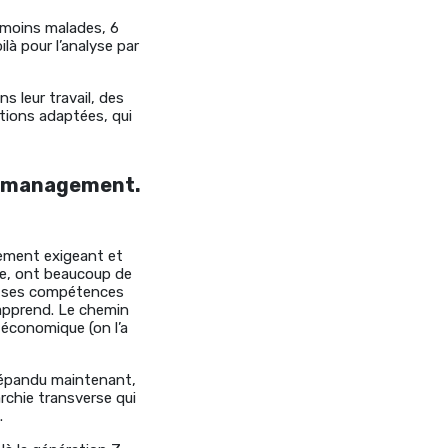
s moins malades, 6
là pour l’analyse par
s leur travail, des
ations adaptées, qui
 en management.
ement exigeant et
ue, ont beaucoup de
ur ses compétences
’apprend. Le chemin
 économique (on l’a
t répandu maintenant,
archie transverse qui
.