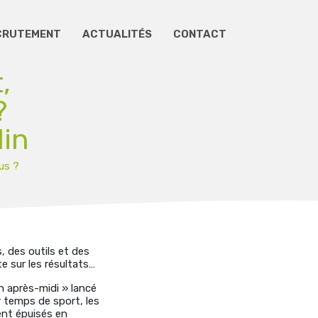
CRUTEMENT
ACTUALITÉS
CONTACT
,
?
din
us ?
, des outils et des
 sur les résultats…
n après-midi » lancé
ur temps de sport, les
ment épuisés en