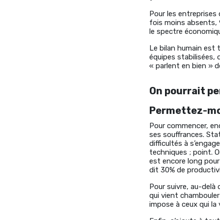
Pour les entreprises 
fois moins absents, 9
le spectre économiq
Le bilan humain est t
équipes stabilisées, 
« parlent en bien » d
On pourrait pe
Permettez-moi
Pour commencer, enc
ses souffrances. Sta
difficultés à s’eng
techniques ; point. 
est encore long pour
dit 30% de productiv
Pour suivre, au-delà 
qui vient chambouler 
impose à ceux qui la 