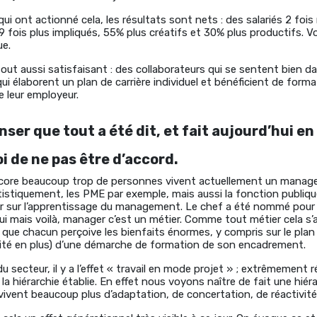
qui ont actionné cela, les résultats sont nets : des salariés 2 foi
 fois plus impliqués, 55% plus créatifs et 30% plus productifs. Voi
ue.
out aussi satisfaisant : des collaborateurs qui se sentent bien dan
qui élaborent un plan de carrière individuel et bénéficient de form
e leur employeur.
nser que tout a été dit, et fait aujourd’hui
 de ne pas être d’accord.
ore beaucoup trop de personnes vivent actuellement un manag
tistiquement, les PME par exemple, mais aussi la fonction publiq
ager sur l’apprentissage du management. Le chef a été nommé po
Oui mais voilà, manager c’est un métier. Comme tout métier cela s
 que chacun perçoive les bienfaits énormes, y compris sur le plan
ité en plus) d’une démarche de formation de son encadrement.
du secteur, il y a l’effet « travail en mode projet » ; extrêmemen
la hiérarchie établie. En effet nous voyons naître de fait une hiér
vivent beaucoup plus d’adaptation, de concertation, de réactivité