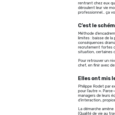
rentrant chez eux qu
déroulent leur vie mo
professionnel… ça vo
C’est le sché
Méthode d’encadreme
limites : baisse de l
conséquences dramati
recrutement fortes d
situation, certaines
Pour retrouver un ni
chef, en finir avec d
Elles ont mis 
Philippe Rodet par ex
pour l’autre ». Parce-
managers de leurs équ
d’interaction, propi
La démarche amène à r
(Qualité de vie au tra