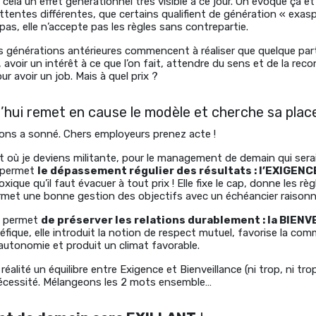
 cela un effet générationnel très visible à ce jour. On évoque ça et 
attentes différentes, que certains qualifient de génération « exa
pas, elle n’accepte pas les règles sans contrepartie.
es générations antérieures commencent à réaliser que quelque part, 
, avoir un intérêt à ce que l’on fait, attendre du sens et de la re
ur avoir un job. Mais à quel prix ?
hui remet en cause le modèle et cherche sa place
ions a sonné. Chers employeurs prenez acte !
t où je deviens militante, pour le management de demain qui serait
i permet
le dépassement régulier des résultats : l’EXIGENC
ique qu’il faut évacuer à tout prix ! Elle fixe le cap, donne les règ
met une bonne gestion des objectifs avec un échéancier raisonn
ui permet
de préserver les relations durablement : la BIEN
éfique, elle introduit la notion de respect mutuel, favorise la co
’autonomie et produit un climat favorable.
réalité un équilibre entre Exigence et Bienveillance (ni trop, ni tro
écessité. Mélangeons les 2 mots ensemble…