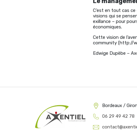
Le managemen
C’est en tout cas ce 
visions qui se pens
exillance – pour pour
économiques.
Cette vision de l’ave
community (http://w
Edwige Dupèbe – Axe
Bordeaux / Giro
06 29 49 42 78
contact@axentie