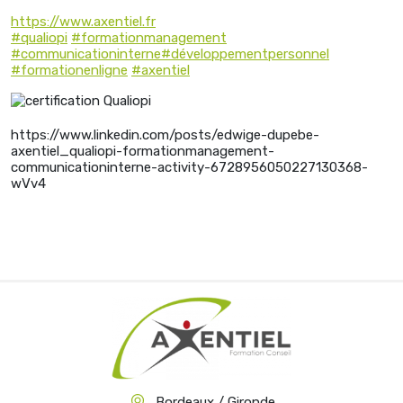
https://www.axentiel.fr
#qualiopi
#formationmanagement
#communicationinterne
#développementpersonnel
#formationenligne
#axentiel
https://www.linkedin.com/posts/edwige-dupebe-
axentiel_qualiopi-formationmanagement-
communicationinterne-activity-6728956050227130368-
wVv4
Bordeaux / Gironde