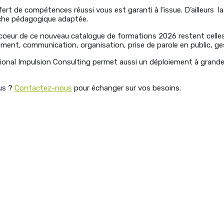
fert de compétences réussi vous est garanti à l’issue. D’ailleurs la 
che pédagogique adaptée.
oeur de ce nouveau catalogue de formations 2026 restent celles 
ement, communication, organisation, prise de parole en public, ge
tional Impulsion Consulting permet aussi un déploiement à grande 
lus ?
Contactez-nous
pour échanger sur vos besoins.
ment #communication #Exillance #Bordeaux #Gironde #catalo
mation #management #communication #Exillance #Bordeaux #Gi
nel #formation #management #communication #Exillance #Bord
 professionnel #formation #management #communication #Exil
e #réseau professionnel #formation #management #communicat
 #catalogue #réseau professionnel #formation #management
illance #Bordeaux #Gironde #catalogue #réseau professionnel 
nication #Exillance #Bordeaux #Gironde #catalogue #réseau 
ment #communication #Exillance #Bordeaux #Gironde #catalo
mation #management #communication #Exillance #Bordeaux #Gi
nel #formation #management #communication #Exillance #Bord
 professionnel #formation #management #communication #Exil