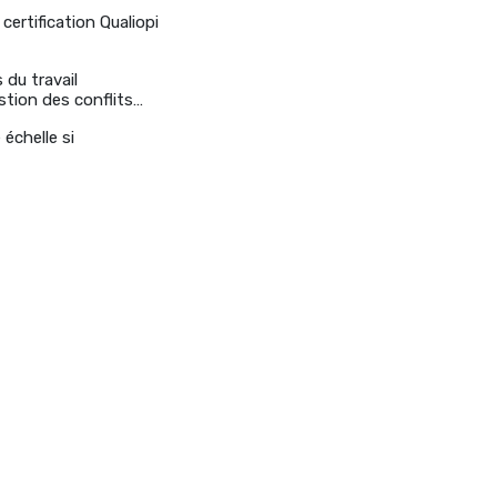
certification Qualiopi
du travail
stion des conflits…
échelle si
gue #réseau
ronde #catalogue
eaux #Gironde
lance #Bordeaux
ion #Exillance
#formation
professionnel
gue #réseau
ronde #catalogue
eaux #Gironde
lance #Bordeaux