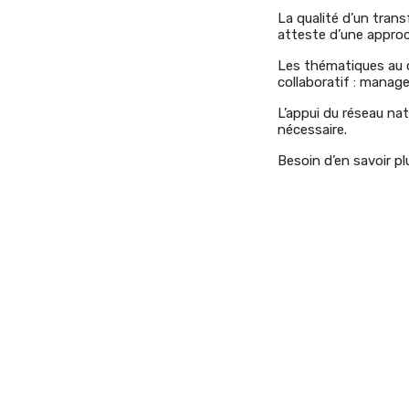
La qualité d’un trans
atteste d’une appro
Les thématiques au c
collaboratif : manag
L’appui du réseau na
nécessaire.
Besoin d’en savoir p
#formation #manage
professionnel #for
#réseau profession
#catalogue #réseau
#Gironde #catalogu
#Bordeaux #Gironde
#communication #Ex
#management #commu
#formation #manage
professionnel #for
#réseau profession
#catalogue #réseau